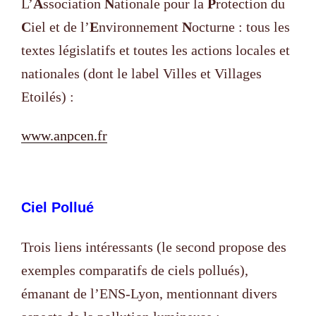
L’
A
ssociation
N
ationale pour la
P
rotection du
C
iel et de l’
E
nvironnement
N
octurne : tous les
textes législatifs et toutes les actions locales et
nationales (dont le label Villes et Villages
Etoilés) :
www.anpcen.fr
Ciel Pollué
Trois liens intéressants (le second propose des
exemples comparatifs de ciels pollués),
émanant de l’ENS-Lyon, mentionnant divers